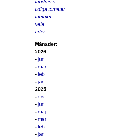
tandmajs
tidiga tomater
tomater
vete
ärter
Månader:
2026
-
jun
-
mar
-
feb
-
jan
2025
-
dec
-
jun
-
maj
-
mar
-
feb
-
jan