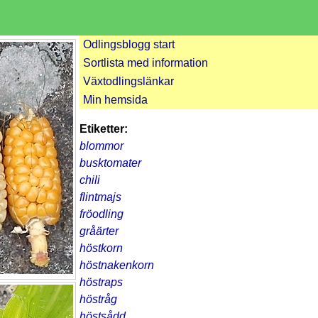
Odlingsblogg start
Sortlista med information
Växtodlingslänkar
Min hemsida
Etiketter:
blommor
busktomater
chili
flintmajs
fröodling
gråärter
höstkorn
höstnakenkorn
höstraps
höstråg
höstsådd