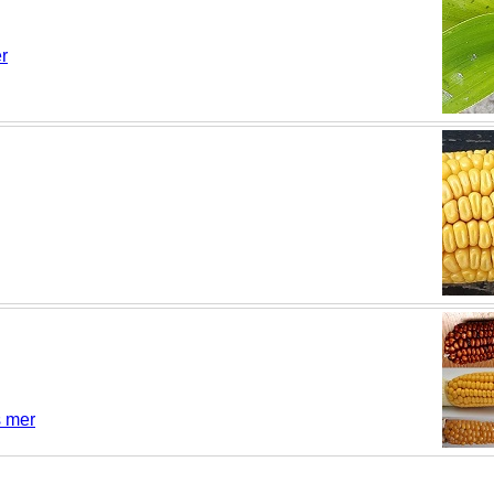
r
 mer