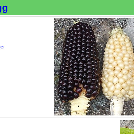
gg
er