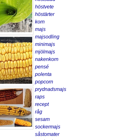
höstvete
höstärter
korn
majs
majsodling
minimajs
mjölmajs
nakenkorn
pensé
polenta
popcorn
prydnadsmajs
raps
recept
råg
sesam
sockermajs
såstomater