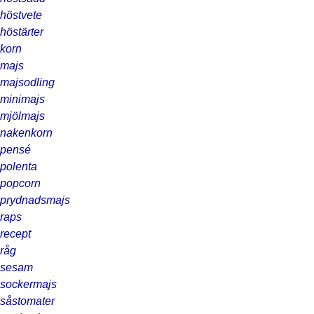
höstvete
höstärter
korn
majs
majsodling
minimajs
mjölmajs
nakenkorn
pensé
polenta
popcorn
prydnadsmajs
raps
recept
råg
sesam
sockermajs
såstomater