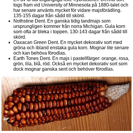
togs fram vid University of Minnesota på 1880-talet och
har senare använts mycket för vidare majsförädling.
135-155 dagar från sådd till skörd.
Nothstine Dent. En ganska tidig tandmajs som
ursprungligen kommer från norra Michigan. Gula korn
som ofta är bleka i toppen. 130-143 dagar från sådd till
skörd.
Oaxacan Green Dent. En mycket dekorativ sort med
gröna och ibland enstaka gula korn. Mognar lite senare
och kan behöva förodlas.
Earth Tones Dent. En majs i pastellfärger: orange, rosa,
grön, lila, blå, röd. Också en mycket dekorativ sort som
dock mognar ganska sent och behöver förodlas.