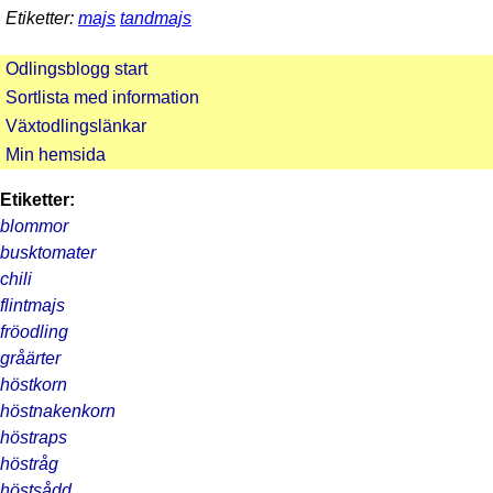
Etiketter:
majs
tandmajs
Odlingsblogg start
Sortlista med information
Växtodlingslänkar
Min hemsida
Etiketter:
blommor
busktomater
chili
flintmajs
fröodling
gråärter
höstkorn
höstnakenkorn
höstraps
höstråg
höstsådd