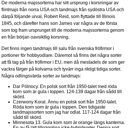
De moderna majssorterna har sitt ursprung i korsningar av
flintmajs från norra USA och tandmajs från sydöstra USA och
därpå följande urval. Robert Reid, som flyttade till Illinois
1845, och därefter hans son James var några av de första
som tog fram ursprunget till de moderna majssorterna genom
en från början oavsiktlig korsning.
Det finns ingen tandmajs till salu från svenska fröfirmor i
portioner för hobbyodlare. Däremot så finns det några sorter
att få tag på från fröfirmor i EU, men då mestadels de som ger
vackra färger på kolvarna och tyvärr inga riktigt tidiga sorter.
Några odlingsvärda sorter av tandmajs:
Dar Pólnocy. En polsk sort från 1950-talet med röda
korn som är gula i toppen. 124-139 dagar från sådd till
skörd.
Czerwony Koral. Ännu en polsk sort från 1950-talet.
Röda korn som är gula i toppen. Den tidigaste
tandmajssorten som jag har odlat. 117-124 dagar från
sådd till skörd.
Minnesota 13. Gula korn som är orange längs kanterna.
En av få lätt tillgängliga icke-hybridsorter. Denna sort