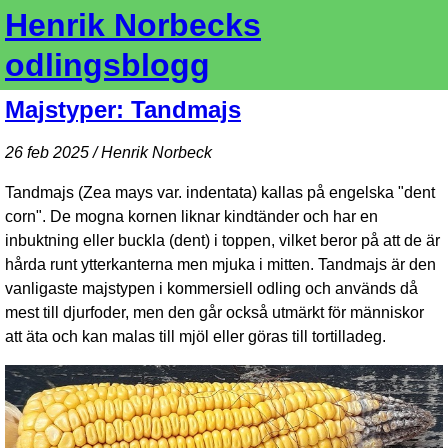
Henrik Norbecks
odlingsblogg
Majstyper: Tandmajs
26 feb 2025 / Henrik Norbeck
Tandmajs (Zea mays var. indentata) kallas på engelska "dent
corn". De mogna kornen liknar kindtänder och har en
inbuktning eller buckla (dent) i toppen, vilket beror på att de är
hårda runt ytterkanterna men mjuka i mitten. Tandmajs är den
vanligaste majstypen i kommersiell odling och används då
mest till djurfoder, men den går också utmärkt för människor
att äta och kan malas till mjöl eller göras till tortilladeg.