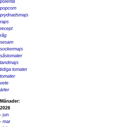
polenta
popcorn
prydnadsmajs
raps
recept
råg
sesam
sockermajs
såstomater
tandmajs
tidiga tomater
tomater
vete
ärter
Månader:
2026
-
jun
-
mar