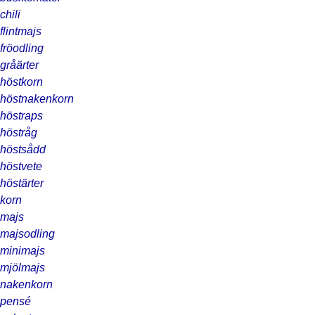
chili
flintmajs
fröodling
gråärter
höstkorn
höstnakenkorn
höstraps
höstråg
höstsådd
höstvete
höstärter
korn
majs
majsodling
minimajs
mjölmajs
nakenkorn
pensé