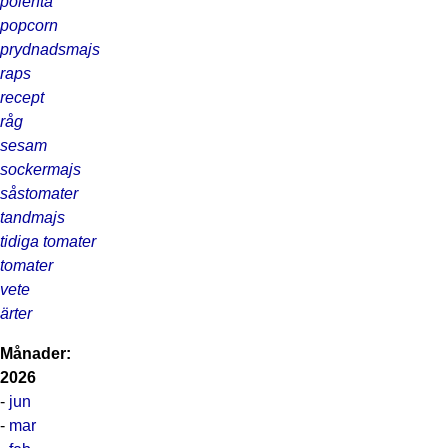
polenta
popcorn
prydnadsmajs
raps
recept
råg
sesam
sockermajs
såstomater
tandmajs
tidiga tomater
tomater
vete
ärter
Månader:
2026
-
jun
-
mar