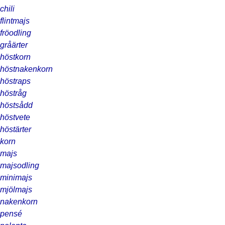
chili
flintmajs
fröodling
gråärter
höstkorn
höstnakenkorn
höstraps
höstråg
höstsådd
höstvete
höstärter
korn
majs
majsodling
minimajs
mjölmajs
nakenkorn
pensé