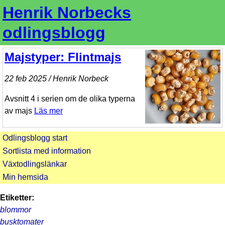
Henrik Norbecks
odlingsblogg
Majstyper: Flintmajs
22 feb 2025 / Henrik Norbeck
Avsnitt 4 i serien om de olika typerna
av majs
Läs mer
Odlingsblogg start
Sortlista med information
Växtodlingslänkar
Min hemsida
Etiketter:
blommor
busktomater