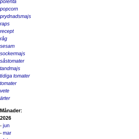
polenta
popcorn
prydnadsmajs
raps
recept
råg
sesam
sockermajs
såstomater
tandmajs
tidiga tomater
tomater
vete
ärter
Månader:
2026
-
jun
-
mar