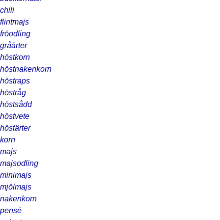
chili
flintmajs
fröodling
gråärter
höstkorn
höstnakenkorn
höstraps
höstråg
höstsådd
höstvete
höstärter
korn
majs
majsodling
minimajs
mjölmajs
nakenkorn
pensé