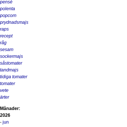
pensé
polenta
popcorn
prydnadsmajs
raps
recept
råg
sesam
sockermajs
såstomater
tandmajs
tidiga tomater
tomater
vete
ärter
Månader:
2026
-
jun