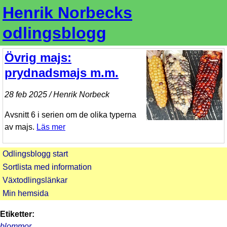
Henrik Norbecks
odlingsblogg
Övrig majs:
prydnadsmajs m.m.
28 feb 2025 / Henrik Norbeck
Avsnitt 6 i serien om de olika typerna
av majs.
Läs mer
Odlingsblogg start
Sortlista med information
Växtodlingslänkar
Min hemsida
Etiketter:
blommor