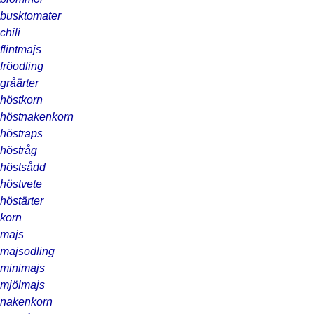
busktomater
chili
flintmajs
fröodling
gråärter
höstkorn
höstnakenkorn
höstraps
höstråg
höstsådd
höstvete
höstärter
korn
majs
majsodling
minimajs
mjölmajs
nakenkorn