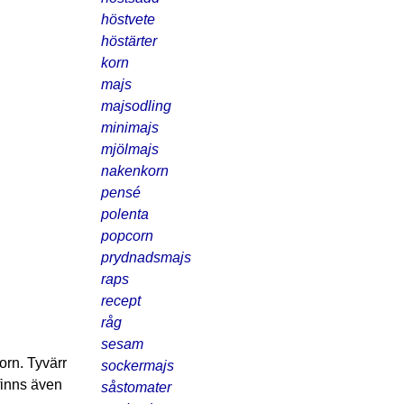
höstvete
höstärter
korn
majs
majsodling
minimajs
mjölmajs
nakenkorn
pensé
polenta
popcorn
prydnadsmajs
raps
recept
råg
sesam
orn. Tyvärr
sockermajs
finns även
såstomater