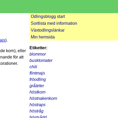
Odlingsblogg start
Sortlista med information
Växtodlingslänkar
Min hemsida
ajs
).
Etiketter:
de korn), eller
blommor
nande för att
busktomater
orationer.
chili
flintmajs
fröodling
gråärter
höstkorn
höstnakenkorn
höstraps
höstråg
höstsådd