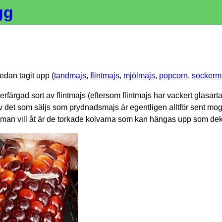
gg
redan tagit upp (
tandmajs
,
flintmajs
,
mjölmajs
,
popcorn
,
sockerm
färgad sort av flintmajs (eftersom flintmajs har vackert glasarta
v det som säljs som prydnadsmajs är egentligen alltför sent mog
d man vill åt är de torkade kolvarna som kan hängas upp som dek