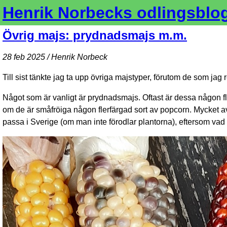
Henrik Norbecks odlingsblo
Övrig majs: prydnadsmajs m.m.
28 feb 2025 / Henrik Norbeck
Till sist tänkte jag ta upp övriga majstyper, förutom de som jag 
Något som är vanligt är prydnadsmajs. Oftast är dessa någon fler
om de är småfröiga någon flerfärgad sort av popcorn. Mycket a
passa i Sverige (om man inte förodlar plantorna), eftersom va