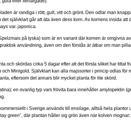
ula eller flerfärgade).
aden är randiga i rött, gult, vitt och grönt. Den odlar man knappa
det självklart går att äta även dess korn. Av kornens insida att
ays var. japonica.
" (Spelzmais på tyska) som är en variant där kornen är omgivna a
 praktisk användning, även om den förstås är ätbar om man pillar
och skördas cirka 5 dagar efter att det första silket har tittat f
p och Minigold. Självklart kan alla majssorter i princip odlas för
lanta, eftersom det annars blir mycket planta för lite skörd.
ina); en ovanlig typ vars frövita bara innehåller amylopektin (
ng.
kommersiellt i Sverige används till ensilage, alltså hela planto
"stay green", där plantan håller sig grön även när kolven mognar; d