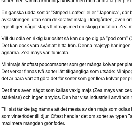
sorter med samma knubbiga kolvar men med andra färger (t.ex. g
En ganska udda sort är "Striped-Leafed" eller "Japonica", där bl
avkastningen, utan som dekorativt inslag i trädgården, även om 
egentligen något slags flintmajs med en skojig mutation. Zea m
Vill du odla en riktig kuriositet så kan du ge dig på "pod corn
Det kan dock vara svårt att hitta frön. Denna majstyp har ingen
agnarna. Zea mays var. tunicata.
Minimajs är oftast popcornsorter som ger många kolvar per planta 
Det verkar finnas två sorter lätt tillgängliga som utsäde: Minipo
det är bara värt att göra det för sorter som ger flera kolvar per p
Det finns även något som kallas vaxig majs (Zea mays var. cerat
stärkelse) och ingen amylos. Den har viss industriell användni
Till sist tänkte jag nämna att det mesta av den majs som odlas 
som vinterfoder till djur. Oftast handlar det om sorter av typen 
maximera mängden grönfoder.