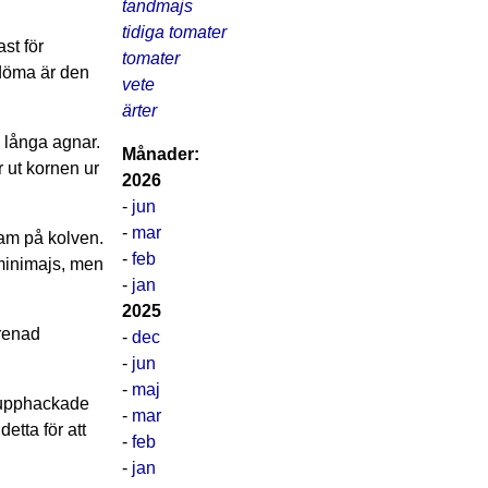
tandmajs
tidiga tomater
st för
tomater
 döma är den
vete
ärter
v långa agnar.
Månader:
 ut kornen ur
2026
-
jun
-
mar
ram på kolven.
-
feb
 minimajs, men
-
jan
2025
grenad
-
dec
-
jun
-
maj
r upphackade
-
mar
etta för att
-
feb
-
jan