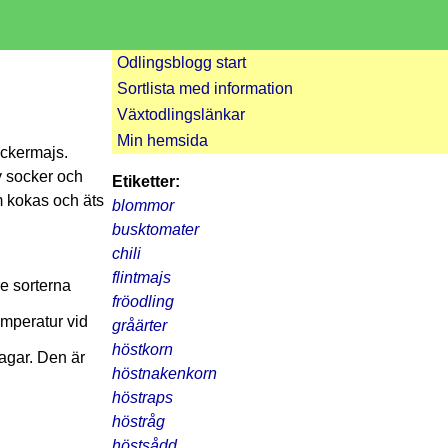
Odlingsblogg start
Sortlista med information
Växtodlingslänkar
Min hemsida
ockermajs.
v socker och
Etiketter:
m kokas och äts
blommor
busktomater
chili
flintmajs
re sorterna
fröodling
emperatur vid
gråärter
höstkorn
agar. Den är
höstnakenkorn
höstraps
höstråg
höstsådd