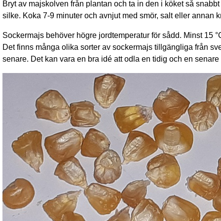
Bryt av majskolven från plantan och ta in den i köket så snabbt s
silke. Koka 7-9 minuter och avnjut med smör, salt eller annan 
Sockermajs behöver högre jordtemperatur för sådd. Minst 15 °C. D
Det finns många olika sorter av sockermajs tillgängliga från sv
senare. Det kan vara en bra idé att odla en tidig och en senare 