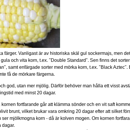
färger. Vanligast är av historiska skäl gul sockermajs, men det 
 gula och vita korn, t.ex. "Double Standard". Sen finns det sor
dian", samt enfärgade sorter med mörka korn, t.ex. "Black Aztec"
inte få de mörkare färgerna.
ch god, utan mer mjölig. Därför behöver man hålla ett visst avs
ningstid med minst 20 dagar.
ornen fortfarande går att klämma sönder och en vit saft kommer
vit brunt, vilket brukar vara omkring 20 dagar efter att silket först
du ser mjölkmogna korn - då är kolven mogen. Om kornen fortfar
a dagar.