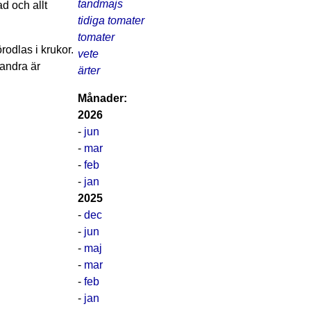
tandmajs
d och allt
tidiga tomater
tomater
rodlas i krukor.
vete
 andra är
ärter
Månader:
2026
-
jun
-
mar
-
feb
-
jan
2025
-
dec
-
jun
-
maj
-
mar
-
feb
-
jan