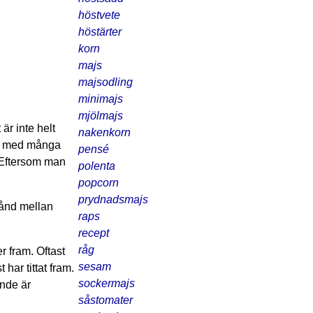
höstvete
höstärter
korn
majs
majsodling
minimajs
mjölmajs
är inte helt
nakenkorn
ter med många
pensé
. Eftersom man
polenta
popcorn
prydnadsmajs
tånd mellan
raps
recept
råg
 fram. Oftast
sesam
 har tittat fram.
sockermajs
ande är
såstomater