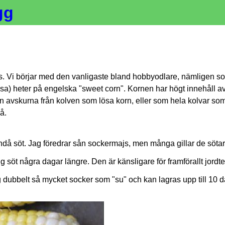
gg
js. Vi börjar med den vanligaste bland hobbyodlare, nämligen s
a) heter på engelska "sweet corn". Kornen har högt innehåll a
 avskurna från kolven som lösa korn, eller som hela kolvar so
å.
 ändå söt. Jag föredrar sån sockermajs, men många gillar de söta
g söt några dagar längre. Den är känsligare för framförallt jordt
 dubbelt så mycket socker som "su" och kan lagras upp till 10 d