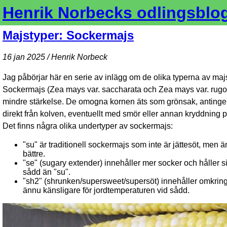
Henrik Norbecks odlingsblo
Majstyper: Sockermajs
16 jan 2025 / Henrik Norbeck
Jag påbörjar här en serie av inlägg om de olika typerna av ma
Sockermajs (Zea mays var. saccharata och Zea mays var. rugos
mindre stärkelse. De omogna kornen äts som grönsak, antingen
direkt från kolven, eventuellt med smör eller annan kryddning p
Det finns några olika undertyper av sockermajs:
"su" är traditionell sockermajs som inte är jättesöt, men
bättre.
"se" (sugary extender) innehåller mer socker och håller si
sådd än "su".
"sh2" (shrunken/supersweet/supersöt) innehåller omkring
ännu känsligare för jordtemperaturen vid sådd.