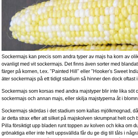
Sockermajs kan precis som andra typer av majs ha korn av olika 
ovanligt med vit sockermajs. Det finns även sorter med blandat
färger på kornen, t.ex. "Painted Hill" eller "Hooker's Sweet In
äter sockermajs på ett tidigt stadium så hinner den dock oftast 
Sockermajs som korsas med andra majstyper blir inte lika söt o
sockermajs och annan majs, eller skilja majstyperna åt i blom
Sockermajs skördas i det stadium som kallas mjölkmognad, då k
är detta strax efter att silket på majskolven skrumpnat helt och bli
Pilla försiktigt upp bladen runt toppen av kolven och kika om 
grönaktiga eller inte helt uppsvällda får du ge dig till tåls i någr