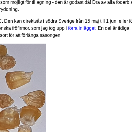
om möjligt för tillagning - den är godast då! Dra av alla foderbla
kryddning.
en kan direktsås i södra Sverige från 15 maj till 1 juni eller fö
enska fröfirmor, som jag tog upp i
förra inlägget
. En del är tidiga,
sort för att förlänga säsongen.