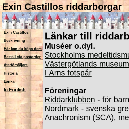
Exin Castillos riddarborgar
Exin Castillos
Länkar till ridda
Beskrivning
Muséer o.dyl.
Här kan du köpa dem
Stockholms medeltids
Beställ via postorder
Västergötlands museum 
Återförsäljare
I Arns fotspår
Historia
Länkar
Föreningar
In English
Riddarklubben
- för bar
Nordmark
- svenska gre
Anachronism (SCA), med 