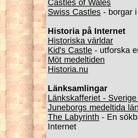
Castles of Wales
Swiss Castles
- borgar 
Historia på Internet
Historiska världar
Kid's Castle
- utforska 
Möt medeltiden
Historia.nu
Länksamlingar
Länkskafferiet - Sverig
Juneborgs medeltida lä
The Labyrinth
- En sökba
Internet