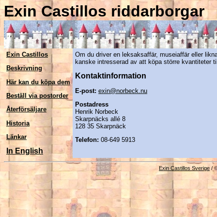
Exin Castillos riddarborgar
Exin Castillos
Om du driver en leksaksaffär, museiaffär eller likn
kanske intresserad av att köpa större kvantiteter till
Beskrivning
Kontaktinformation
Här kan du köpa dem
E-post:
exin@norbeck.nu
Beställ via postorder
Postadress
Återförsäljare
Henrik Norbeck
Skarpnäcks allé 8
Historia
128 35 Skarpnäck
Länkar
Telefon:
08-649 5913
In English
Exin Castillos Sverige
/ 